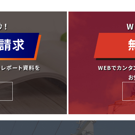
秒！
W
ちレポート資料を
WEBでカンタ
お